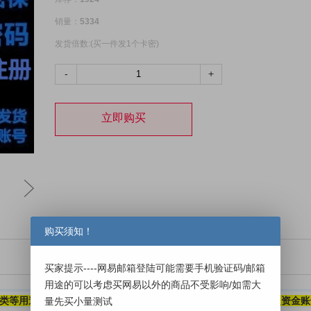
销量：
5334
发货倍数:(买一件发1个卡密)
-
+
立即购买
购买须知！
买家提示----网易邮箱登陆可能需要手机验证码/邮箱
用途的可以考虑买网易以外的商品不受影响/如需大
册类等用途，
不能用于发信功能。
如果用于非常重要用途（
比如绑定资金账
量先买小量测试