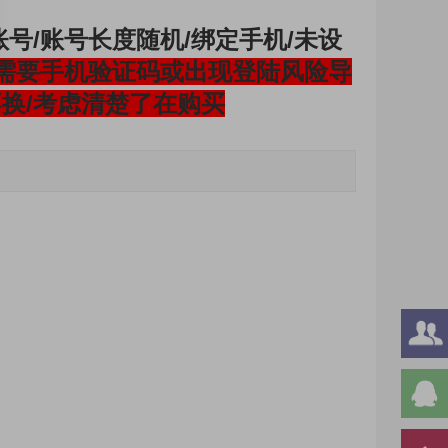
￥0.80
3账号/账号长度随机/绑定手机/未设
需要手机验证码或出现登陆风险导
换/考虑清楚了在购买
9成新2025年注册账号（随机密码）----单独佣有/全新163邮箱/邮箱可能未激活/已防沉迷163账号/账号长度随机/绑定手机/未设密保/适合游戏
￥0.80
2024年注册（统一密码）----9成新yeah邮箱/邮箱可能未激活/已防沉迷163账号/账号长度随机/绑定手机/未设密保/适合游戏
￥0.60